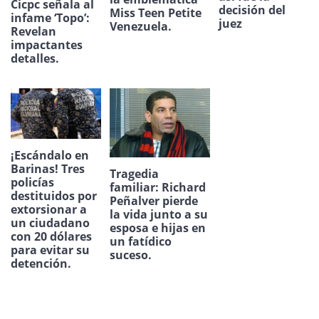
Cicpc señala al
decisión del
Miss Teen Petite
infame ‘Topo’:
juez
Venezuela.
Revelan
impactantes
detalles.
¡Escándalo en
Barinas! Tres
Tragedia
policías
familiar: Richard
destituidos por
Peñalver pierde
extorsionar a
la vida junto a su
un ciudadano
esposa e hijas en
con 20 dólares
un fatídico
para evitar su
suceso.
detención.