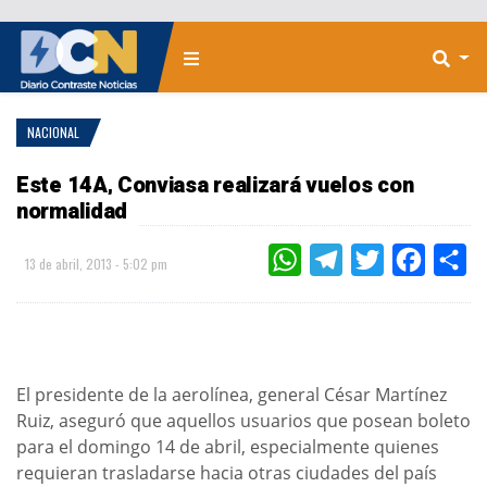
NACIONAL
Este 14A, Conviasa realizará vuelos con
normalidad
WHATSAPP
TELEGRAM
TWITTER
FACEBOO
CO
13 de abril, 2013 - 5:02 pm
El presidente de la aerolínea, general César Martínez
Ruiz, aseguró que aquellos usuarios que posean boleto
para el domingo 14 de abril, especialmente quienes
requieran trasladarse hacia otras ciudades del país