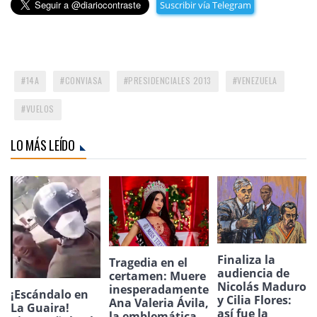
Suscribir vía Telegram
14A
CONVIASA
PRESIDENCIALES 2013
VENEZUELA
VUELOS
LO MÁS LEÍDO
Finaliza la
Tragedia en el
audiencia de
certamen: Muere
Nicolás Maduro
inesperadamente
¡Escándalo en
y Cilia Flores:
Ana Valeria Ávila,
La Guaira!
así fue la
la emblemática