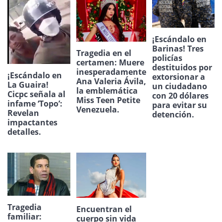
¡Escándalo en
Barinas! Tres
Tragedia en el
policías
certamen: Muere
destituidos por
inesperadamente
¡Escándalo en
extorsionar a
Ana Valeria Ávila,
La Guaira!
un ciudadano
la emblemática
Cicpc señala al
con 20 dólares
Miss Teen Petite
infame ‘Topo’:
para evitar su
Venezuela.
Revelan
detención.
impactantes
detalles.
Tragedia
Encuentran el
familiar:
cuerpo sin vida