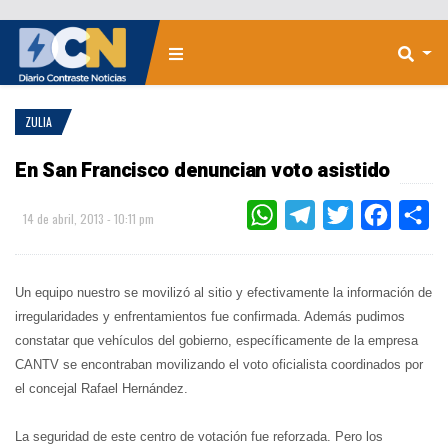
ZULIA
En San Francisco denuncian voto asistido
WHATSAPP
TELEGRAM
TWITTER
FACEBOO
CO
14 de abril, 2013 - 10:11 pm
Un equipo nuestro se movilizó al sitio y efectivamente la información de
irregularidades y enfrentamientos fue confirmada. Además pudimos
constatar que vehículos del gobierno, específicamente de la empresa
CANTV se encontraban movilizando el voto oficialista coordinados por
el concejal Rafael Hernández.
La seguridad de este centro de votación fue reforzada. Pero los