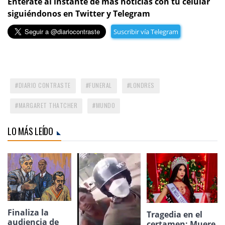
Entérate al instante de más noticias con tu celular
siguiéndonos en Twitter y Telegram
Suscribir vía Telegram
DIARIO CONTRASTE
FUNERAL
LONDRES
MARGARET THATCHER
MUNDO
LO MÁS LEÍDO
Finaliza la
Tragedia en el
audiencia de
certamen: Muere