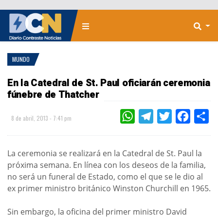
MUNDO
En la Catedral de St. Paul oficiarán ceremonia
fúnebre de Thatcher
WHATSAPP
TELEGRAM
TWITTER
FACEBOO
CO
8 de abril, 2013 - 7:41 pm
La ceremonia se realizará en la Catedral de St. Paul la
próxima semana. En línea con los deseos de la familia,
no será un funeral de Estado, como el que se le dio al
ex primer ministro británico Winston Churchill en 1965.
Sin embargo, la oficina del primer ministro David