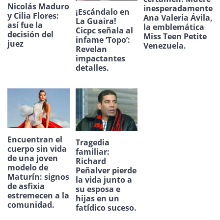
Nicolás Maduro
inesperadamente
¡Escándalo en
y Cilia Flores:
Ana Valeria Ávila,
La Guaira!
así fue la
la emblemática
Cicpc señala al
decisión del
Miss Teen Petite
infame ‘Topo’:
juez
Venezuela.
Revelan
impactantes
detalles.
Encuentran el
Tragedia
cuerpo sin vida
familiar:
de una joven
Richard
modelo de
Peñalver pierde
Maturín: signos
la vida junto a
de asfixia
su esposa e
estremecen a la
hijas en un
comunidad.
fatídico suceso.