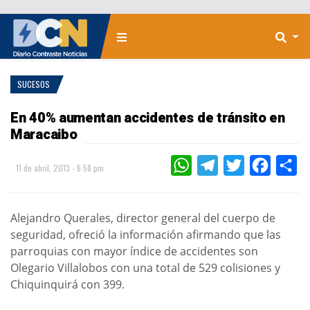
SUCESOS
En 40% aumentan accidentes de tránsito en
Maracaibo
WHATSAPP
TELEGRAM
TWITTER
FACEBOO
CO
11 de abril, 2013 - 6:58 pm
Alejandro Querales, director general del cuerpo de
seguridad, ofreció la información afirmando que las
parroquias con mayor índice de accidentes son
Olegario Villalobos con una total de 529 colisiones y
Chiquinquirá con 399.