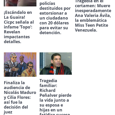
Tragedia en el
policías
certamen: Muere
destituidos por
inesperadamente
¡Escándalo en
extorsionar a
Ana Valeria Ávila,
La Guaira!
un ciudadano
la emblemática
Cicpc señala al
con 20 dólares
Miss Teen Petite
infame ‘Topo’:
para evitar su
Venezuela.
Revelan
detención.
impactantes
detalles.
Tragedia
Finaliza la
familiar:
audiencia de
Richard
Nicolás Maduro
Peñalver pierde
y Cilia Flores:
la vida junto a
así fue la
su esposa e
decisión del
hijas en un
juez
fatídico suceso.