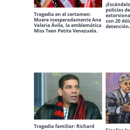
¡Escándalo
policías d
Tragedia en el certamen:
extorsion
Muere inesperadamente Ana
con 20 dól
Valeria Ávila, la emblemática
detención
Miss Teen Petite Venezuela.
Tragedia familiar: Richard