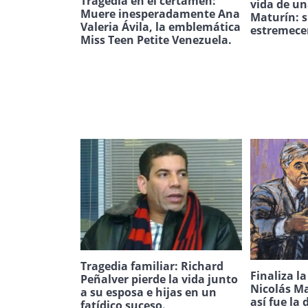
Tragedia en el certamen:
vida de u
Muere inesperadamente Ana
Maturín: s
Valeria Ávila, la emblemática
estremece
Miss Teen Petite Venezuela.
Tragedia familiar: Richard
Finaliza l
Peñalver pierde la vida junto
Nicolás Ma
a su esposa e hijas en un
así fue la 
fatídico suceso.