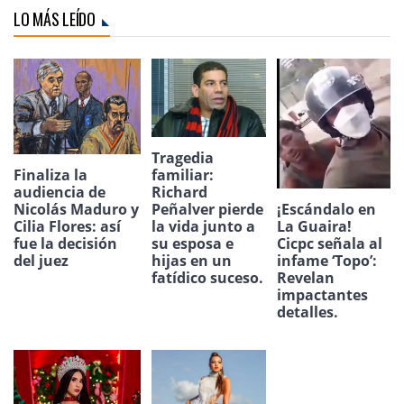
LO MÁS LEÍDO
Tragedia
Finaliza la
familiar:
audiencia de
Richard
Nicolás Maduro y
¡Escándalo en
Peñalver pierde
Cilia Flores: así
La Guaira!
la vida junto a
fue la decisión
Cicpc señala al
su esposa e
del juez
infame ‘Topo’:
hijas en un
Revelan
fatídico suceso.
impactantes
detalles.