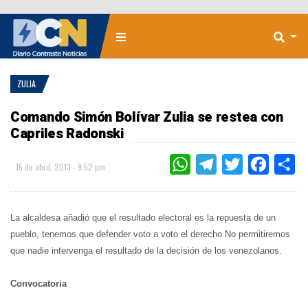
ZULIA
Comando Simón Bolívar Zulia se restea con
Capriles Radonski
WHATSAPP
TELEGRAM
TWITTER
FACEBOO
CO
15 de abril, 2013 - 9:52 pm
La alcaldesa añadió que el resultado electoral es la repuesta de un
pueblo, tenemos que defender voto a voto el derecho No permitiremos
que nadie intervenga el resultado de la decisión de los venezolanos.
Convocatoria