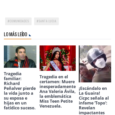
COMUNIDADES
SANTA LUCIA
LO MÁS LEÍDO
Tragedia
Tragedia en el
familiar:
certamen: Muere
Richard
inesperadamente
¡Escándalo en
Peñalver pierde
Ana Valeria Ávila,
La Guaira!
la vida junto a
la emblemática
Cicpc señala al
su esposa e
Miss Teen Petite
infame ‘Topo’:
hijas en un
Venezuela.
Revelan
fatídico suceso.
impactantes