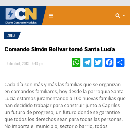
ZULIA
Comando Simón Bolívar tomó Santa Lucía
WHATSAPP
TELEGRAM
TWITTER
FACEBOO
CO
3 de abril, 2013 - 3:48 pm
Cada día son más y más las familias que se organizan
en comandos familiares, hoy desde la parroquia Santa
Lucia estamos juramentando a 100 nuevas familias que
han decidido trabajar para construir junto a Capriles
un futuro de progreso, un futuro donde se garantice
que todos los derechos sean para todas las personas.
No importa el municipio, sector o barrio, todos