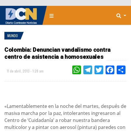
MUNDO
Colombia: Denuncian vandalismo contra
centro de asistencia a homosexuales
WHATSAPP
TELEGRAM
TWITTER
FACEBOO
CO
11 de abril, 2013 - 1:28 am
«Lamentablemente en la noche del martes, después de
masiva marcha por la paz, intolerantes ingresaron al
Centro de ‘Cuidadanía’ a robar nuestra bandera
multicolor y a pintar con aerosol (pintura) paredes con