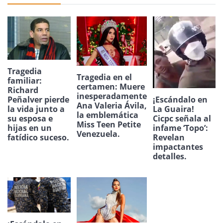
Tragedia
Tragedia en el
familiar:
certamen: Muere
Richard
inesperadamente
¡Escándalo en
Peñalver pierde
Ana Valeria Ávila,
La Guaira!
la vida junto a
la emblemática
Cicpc señala al
su esposa e
Miss Teen Petite
infame ‘Topo’:
hijas en un
Venezuela.
Revelan
fatídico suceso.
impactantes
detalles.