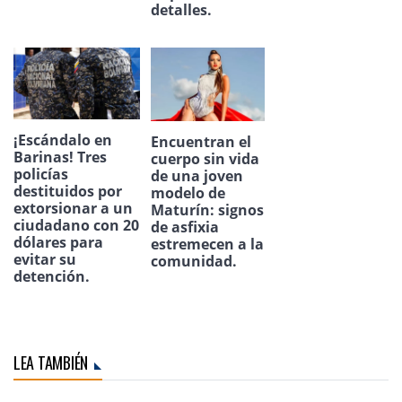
detalles.
¡Escándalo en
Encuentran el
Barinas! Tres
cuerpo sin vida
policías
de una joven
destituidos por
modelo de
extorsionar a un
Maturín: signos
ciudadano con 20
de asfixia
dólares para
estremecen a la
evitar su
comunidad.
detención.
LEA TAMBIÉN