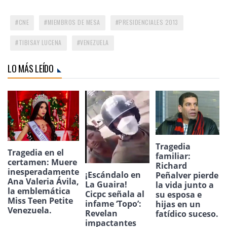
CNE
MIEMBROS DE MESA
PRESIDENCIALES 2013
TIBISAY LUCENA
VENEZUELA
LO MÁS LEÍDO
Tragedia
Tragedia en el
familiar:
certamen: Muere
Richard
inesperadamente
¡Escándalo en
Peñalver pierde
Ana Valeria Ávila,
La Guaira!
la vida junto a
la emblemática
Cicpc señala al
su esposa e
Miss Teen Petite
infame ‘Topo’:
hijas en un
Venezuela.
Revelan
fatídico suceso.
impactantes