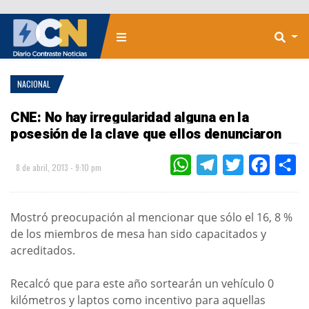
NACIONAL
CNE: No hay irregularidad alguna en la
posesión de la clave que ellos denunciaron
WHATSAPP
TELEGRAM
TWITTER
FACEBOO
CO
8 de abril, 2013 - 9:10 pm
Mostró preocupación al mencionar que sólo el 16, 8 %
de los miembros de mesa han sido capacitados y
acreditados.
Recalcó que para este año sortearán un vehículo 0
kilómetros y laptos como incentivo para aquellas