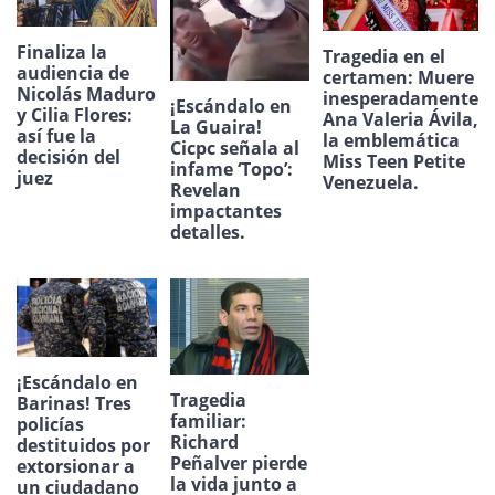
Finaliza la
Tragedia en el
audiencia de
certamen: Muere
Nicolás Maduro
inesperadamente
¡Escándalo en
y Cilia Flores:
Ana Valeria Ávila,
La Guaira!
así fue la
la emblemática
Cicpc señala al
decisión del
Miss Teen Petite
infame ‘Topo’:
juez
Venezuela.
Revelan
impactantes
detalles.
¡Escándalo en
Tragedia
Barinas! Tres
familiar:
policías
Richard
destituidos por
Peñalver pierde
extorsionar a
la vida junto a
un ciudadano