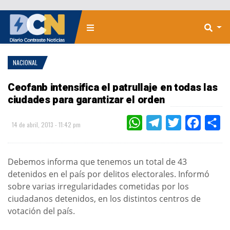
NACIONAL
Ceofanb intensifica el patrullaje en todas las
ciudades para garantizar el orden
WHATSAPP
TELEGRAM
TWITTER
FACEBOO
CO
14 de abril, 2013 - 11:42 pm
Debemos informa que tenemos un total de 43
detenidos en el país por delitos electorales. Informó
sobre varias irregularidades cometidas por los
ciudadanos detenidos, en los distintos centros de
votación del país.