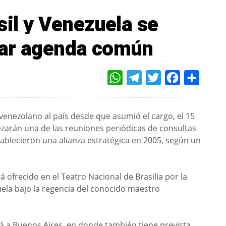
sil y Venezuela se
sar agenda común
WHATSAPP
TELEGRAM
TWITTER
FACEBOOK
COMPAR
r venezolano al país desde que asumió el cargo, el 15
ezarán una de las reuniones periódicas de consultas
ablecieron una alianza estratégica en 2005, según un
á ofrecido en el Teatro Nacional de Brasilia por la
ela bajo la regencia del conocido maestro
ará a Buenos Aires, en donde también tiene prevista