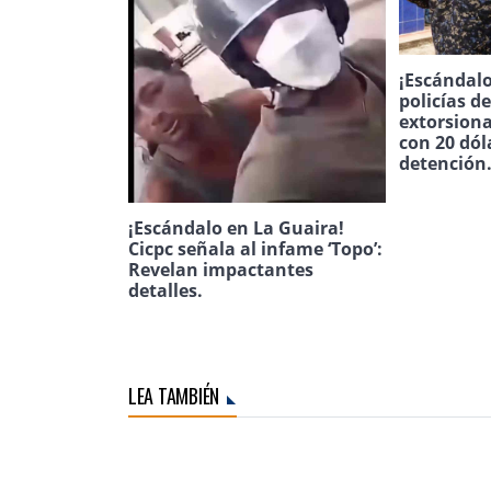
¡Escándalo
policías d
extorsion
con 20 dól
detención
¡Escándalo en La Guaira!
Cicpc señala al infame ‘Topo’:
Revelan impactantes
detalles.
LEA TAMBIÉN