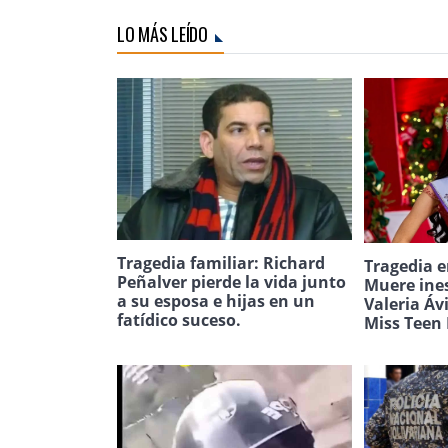
LO MÁS LEÍDO
Tragedia familiar: Richard
Tragedia e
Peñalver pierde la vida junto
Muere ine
a su esposa e hijas en un
Valeria Áv
fatídico suceso.
Miss Teen 