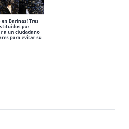
 en Barinas! Tres
estituidos por
ar a un ciudadano
ares para evitar su
.