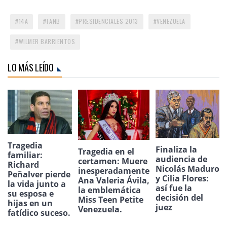
14A
FANB
PRESIDENCIALES 2013
VENEZUELA
WILMER BARRIENTOS
LO MÁS LEÍDO
Tragedia
Finaliza la
Tragedia en el
familiar:
audiencia de
certamen: Muere
Richard
Nicolás Maduro
inesperadamente
Peñalver pierde
y Cilia Flores:
Ana Valeria Ávila,
la vida junto a
así fue la
la emblemática
su esposa e
decisión del
Miss Teen Petite
hijas en un
juez
Venezuela.
fatídico suceso.