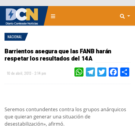
NACIONAL
Barrientos asegura que las FANB harán
respetar los resultados del 14A
WHATSAPP
TELEGRAM
TWITTER
FACEBOO
CO
10 de abril, 2013 - 2:14 pm
Seremos contundentes contra los grupos anárquicos
que quieran generar una situación de
desestabilización», afirmó.