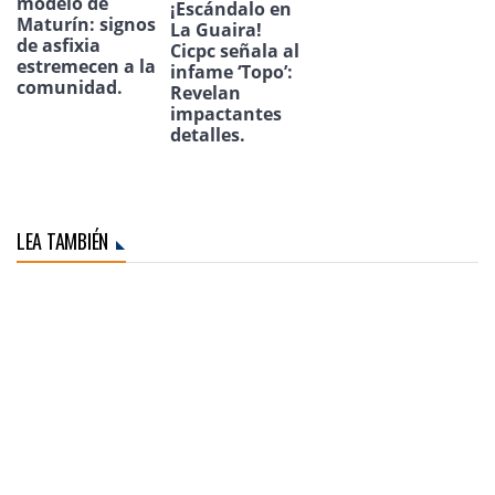
modelo de
¡Escándalo en
Maturín: signos
La Guaira!
de asfixia
Cicpc señala al
estremecen a la
infame ‘Topo’:
comunidad.
Revelan
impactantes
detalles.
LEA TAMBIÉN