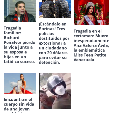
¡Escándalo en
Tragedia
Barinas! Tres
Tragedia en el
familiar:
policías
certamen: Muere
Richard
destituidos por
inesperadamente
Peñalver pierde
extorsionar a
Ana Valeria Ávila,
la vida junto a
un ciudadano
la emblemática
su esposa e
con 20 dólares
Miss Teen Petite
hijas en un
para evitar su
Venezuela.
fatídico suceso.
detención.
Encuentran el
cuerpo sin vida
de una joven