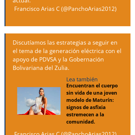
actual.
#Zulia
 Francisco Arias C (@PanchoArias2012)
3
de abril de 2013
Discutíamos las estrategias a seguir en
el tema de la generación eléctrica con el
apoyo de PDVSA y la Gobernación
Bolivariana del Zulia.
Lea también
Encuentran el cuerpo
sin vida de una joven
modelo de Maturín:
signos de asfixia
estremecen a la
comunidad.
 Francisco Arias C (@PanchoArias2012)
3