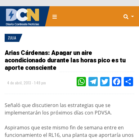
ZULIA
Arias Cárdenas: Apagar un aire
acondicionado durante las horas pico es tu
aporte consciente
WHATSAPP
TELEGRAM
TWITTER
FACEBOO
CO
4 de abril, 2013 - 1:49 pm
Señaló que discutieron las estrategias que se
implementarán los próximos días con PDVSA.
Aspiramos que este mismo fin de semana entre en
funcionamiento el RL16, una planta que aportaría unos