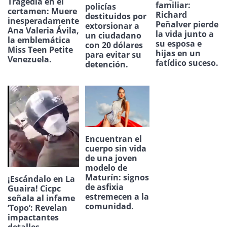
Tragedia en el
familiar:
policías
certamen: Muere
Richard
destituidos por
inesperadamente
Peñalver pierde
extorsionar a
Ana Valeria Ávila,
la vida junto a
un ciudadano
la emblemática
su esposa e
con 20 dólares
Miss Teen Petite
hijas en un
para evitar su
Venezuela.
fatídico suceso.
detención.
Encuentran el
cuerpo sin vida
de una joven
modelo de
Maturín: signos
¡Escándalo en La
de asfixia
Guaira! Cicpc
estremecen a la
señala al infame
comunidad.
‘Topo’: Revelan
impactantes
detalles.