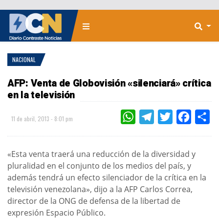
NACIONAL
AFP: Venta de Globovisión «silenciará» crítica
en la televisión
WHATSAPP
TELEGRAM
TWITTER
FACEBOO
CO
11 de abril, 2013 - 8:01 pm
«Esta venta traerá una reducción de la diversidad y
pluralidad en el conjunto de los medios del país, y
además tendrá un efecto silenciador de la crítica en la
televisión venezolana», dijo a la AFP Carlos Correa,
director de la ONG de defensa de la libertad de
expresión Espacio Público.