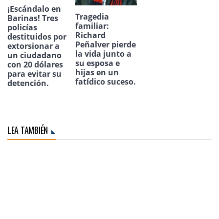
¡Escándalo en
Tragedia
Barinas! Tres
familiar:
policías
Richard
destituidos por
Peñalver pierde
extorsionar a
la vida junto a
un ciudadano
su esposa e
con 20 dólares
hijas en un
para evitar su
fatídico suceso.
detención.
LEA TAMBIÉN