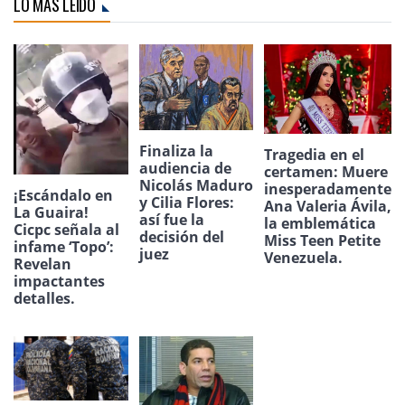
LO MÁS LEÍDO
Finaliza la
Tragedia en el
audiencia de
certamen: Muere
Nicolás Maduro
inesperadamente
¡Escándalo en
y Cilia Flores:
Ana Valeria Ávila,
La Guaira!
así fue la
la emblemática
Cicpc señala al
decisión del
Miss Teen Petite
infame ‘Topo’:
juez
Venezuela.
Revelan
impactantes
detalles.