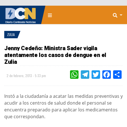
ZULIA
Jenny Cedeño: Ministra Sader vigila
atentamente los casos de dengue en el
Zulia
WHATSAPP
TELEGRAM
TWITTER
FACEBOO
CO
2 de febrero, 2013 - 5:33 pm
Instó a la ciudadanía a acatar las medidas preventivas y
acudir a los centros de salud donde el personal se
encuentra preparado para aplicar los medicamentos
que correspondan.