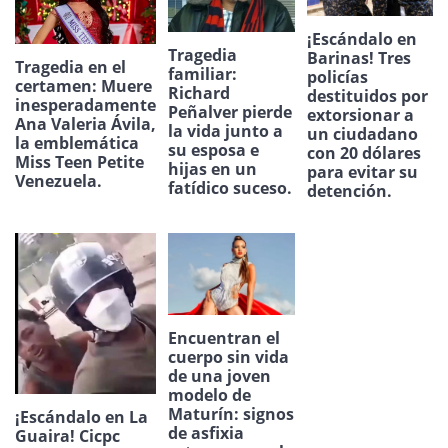
¡Escándalo en
Tragedia
Barinas! Tres
Tragedia en el
familiar:
policías
certamen: Muere
Richard
destituidos por
inesperadamente
Peñalver pierde
extorsionar a
Ana Valeria Ávila,
la vida junto a
un ciudadano
la emblemática
su esposa e
con 20 dólares
Miss Teen Petite
hijas en un
para evitar su
Venezuela.
fatídico suceso.
detención.
Encuentran el
cuerpo sin vida
de una joven
modelo de
Maturín: signos
¡Escándalo en La
de asfixia
Guaira! Cicpc