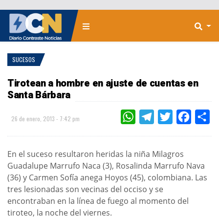
SUCESOS
Tirotean a hombre en ajuste de cuentas en
Santa Bárbara
WHATSAPP
TELEGRAM
TWITTER
FACEBOO
CO
26 de enero, 2013 - 7:42 pm
En el suceso resultaron heridas la niña Milagros
Guadalupe Marrufo Naca (3), Rosalinda Marrufo Nava
(36) y Carmen Sofía anega Hoyos (45), colombiana. Las
tres lesionadas son vecinas del occiso y se
encontraban en la línea de fuego al momento del
tiroteo, la noche del viernes.