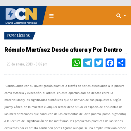
ESPECTÁCULOS
Rómulo Martínez Desde afuera y Por Dentro
WHATSAPP
TELEGRAM
TWITTER
FACEBOO
CO
23 de enero, 2013 - 9:06 pm
Continuando con su investigación plástica a través de series estudiando a la pintura
como materia y evocación, el artista, en esta oportunidad, se debate entre la
materialidad y los significados simbólicos que se derivan de sus propuestas. Según
Jimmy Yánez, en la muestra cualquier lector debe situar el espacio de encuentro de
las meteorizaciones que conducen de los elementos del arte (marco, pomo, pigmento)
a la lectura de significación de las metáforas, las propuestas plásticas de las series
expuestas por el artista contienen pocas figuras aunque si una amplia reflexión desde