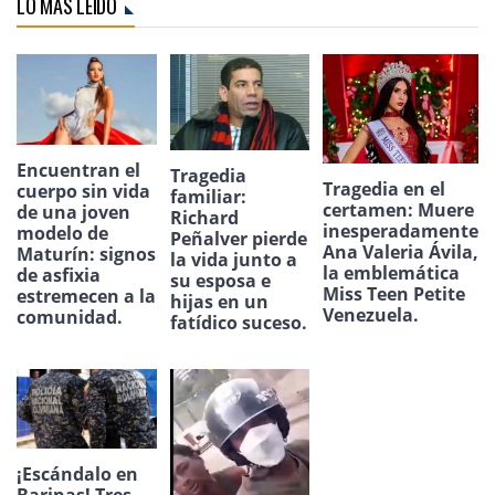
LO MÁS LEÍDO
Encuentran el
Tragedia
Tragedia en el
cuerpo sin vida
familiar:
certamen: Muere
de una joven
Richard
inesperadamente
modelo de
Peñalver pierde
Ana Valeria Ávila,
Maturín: signos
la vida junto a
la emblemática
de asfixia
su esposa e
Miss Teen Petite
estremecen a la
hijas en un
Venezuela.
comunidad.
fatídico suceso.
¡Escándalo en
Barinas! Tres