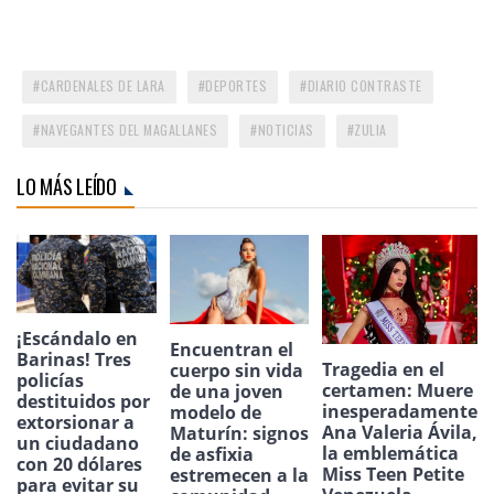
CARDENALES DE LARA
DEPORTES
DIARIO CONTRASTE
NAVEGANTES DEL MAGALLANES
NOTICIAS
ZULIA
LO MÁS LEÍDO
¡Escándalo en
Encuentran el
Barinas! Tres
Tragedia en el
cuerpo sin vida
policías
certamen: Muere
de una joven
destituidos por
inesperadamente
modelo de
extorsionar a
Ana Valeria Ávila,
Maturín: signos
un ciudadano
la emblemática
de asfixia
con 20 dólares
Miss Teen Petite
estremecen a la
para evitar su