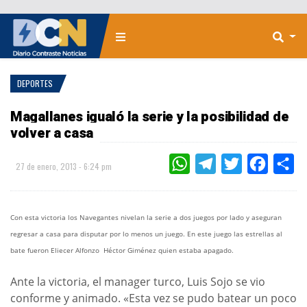
DEPORTES
Magallanes igualó la serie y la posibilidad de
volver a casa
WHATSAPP
TELEGRAM
TWITTER
FACEBOO
CO
27 de enero, 2013 - 6:24 pm
Con esta victoria los Navegantes nivelan la serie a dos juegos por lado y aseguran
regresar a casa para disputar por lo menos un juego. En este juego las estrellas al
bate fueron Eliecer Alfonzo Héctor Giménez quien estaba apagado.
Ante la victoria, el manager turco, Luis Sojo se vio
conforme y animado. «Esta vez se pudo batear un poco