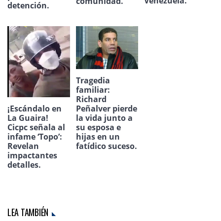
Venezuela.
comunidad.
detención.
Tragedia
familiar:
Richard
¡Escándalo en
Peñalver pierde
La Guaira!
la vida junto a
Cicpc señala al
su esposa e
infame ‘Topo’:
hijas en un
Revelan
fatídico suceso.
impactantes
detalles.
LEA TAMBIÉN