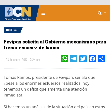
NACIONAL
Fevipan solicita al Gobierno mecanismos para
frenar escasez de harina
WHATSAPP
TELEGRAM
TWITTER
FACEBOO
CO
28 de enero, 2013 - 7:24 pm
Tomás Ramos, presidente de Fevipan, señaló que
«pese a los enormes esfuerzos realizados hoy
tenemos un déficit que amerita una atención
inmediata.
Si hacemos un análisis de la situación del país en estos