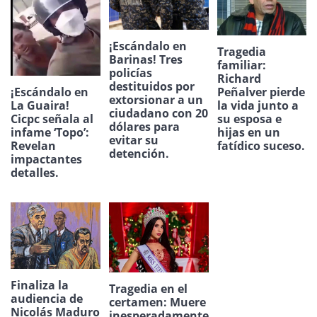
¡Escándalo en
Tragedia
Barinas! Tres
familiar:
policías
Richard
destituidos por
¡Escándalo en
Peñalver pierde
extorsionar a un
La Guaira!
la vida junto a
ciudadano con 20
Cicpc señala al
su esposa e
dólares para
infame ‘Topo’:
hijas en un
evitar su
Revelan
fatídico suceso.
detención.
impactantes
detalles.
Finaliza la
Tragedia en el
audiencia de
certamen: Muere
Nicolás Maduro
inesperadamente