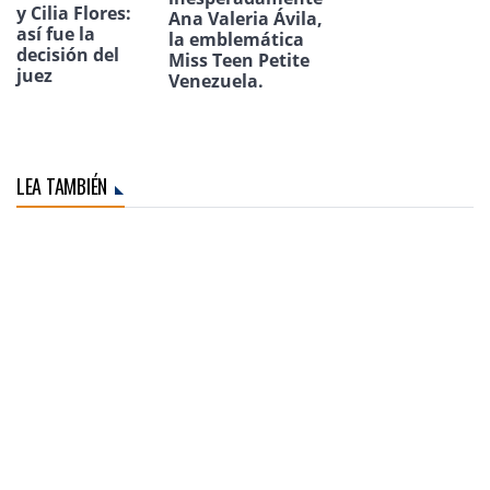
y Cilia Flores:
Ana Valeria Ávila,
así fue la
la emblemática
decisión del
Miss Teen Petite
juez
Venezuela.
LEA TAMBIÉN