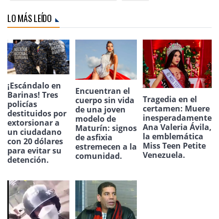
LO MÁS LEÍDO
¡Escándalo en
Encuentran el
Barinas! Tres
Tragedia en el
cuerpo sin vida
policías
certamen: Muere
de una joven
destituidos por
inesperadamente
modelo de
extorsionar a
Ana Valeria Ávila,
Maturín: signos
un ciudadano
la emblemática
de asfixia
con 20 dólares
Miss Teen Petite
estremecen a la
para evitar su
Venezuela.
comunidad.
detención.