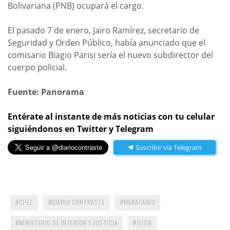
Boliv
a
ri
a
n
a
(PNB) ocup
a
rá el c
a
rgo.
El p
a
s
a
do 7 de enero, J
a
iro R
a
mírez, secret
a
rio de
Segurid
a
d y Orden Público, h
a
bí
a
a
nunci
a
do que el
comis
a
rio Bi
a
gio P
a
risi serí
a el nuevo subdirector del
cuerpo polici
a
l.
Fuente: Panorama
Entérate al instante de más noticias con tu celular
siguiéndonos en Twitter y Telegram
Suscribir vía Telegram
CPEZ
DIARIO CONTRASTE
MARACAIBO
MINISTERIO DE INTERIOR Y JUSTICIA
ZULIA