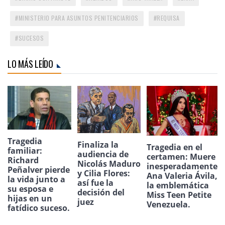
MINISTERIO PARA ASUNTOS PENITENCIARIOS
REQUISA
SUCESOS
LO MÁS LEÍDO
Tragedia
Finaliza la
Tragedia en el
familiar:
audiencia de
certamen: Muere
Richard
Nicolás Maduro
inesperadamente
Peñalver pierde
y Cilia Flores:
Ana Valeria Ávila,
la vida junto a
así fue la
la emblemática
su esposa e
decisión del
Miss Teen Petite
hijas en un
juez
Venezuela.
fatídico suceso.