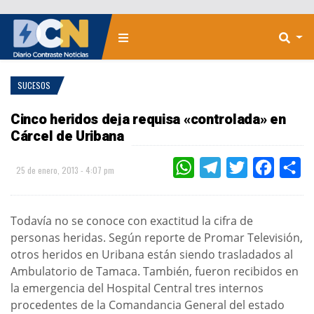
SUCESOS
Cinco heridos deja requisa «controlada» en
Cárcel de Uribana
WHATSAPP
TELEGRAM
TWITTER
FACEBOO
CO
25 de enero, 2013 - 4:07 pm
Todavía no se conoce con exactitud la cifra de
personas heridas. Según reporte de Promar Televisión,
otros heridos en Uribana están siendo trasladados al
Ambulatorio de Tamaca. También, fueron recibidos en
la emergencia del Hospital Central tres internos
procedentes de la Comandancia General del estado