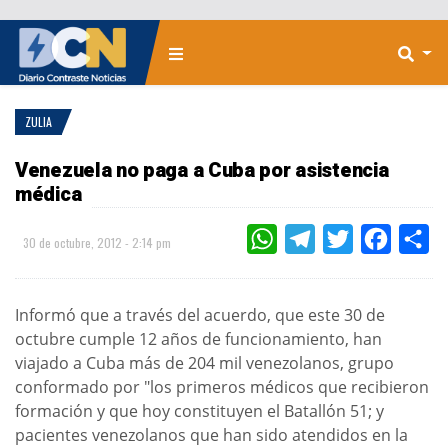
ZULIA
Venezuela no paga a Cuba por asistencia
médica
WHATSAPP
TELEGRAM
TWITTER
FACEBOO
CO
30 de octubre, 2012 - 2:14 pm
Informó que a través del acuerdo, que este 30 de
octubre cumple 12 años de funcionamiento, han
viajado a Cuba más de 204 mil venezolanos, grupo
conformado por "los primeros médicos que recibieron
formación y que hoy constituyen el Batallón 51; y
pacientes venezolanos que han sido atendidos en la