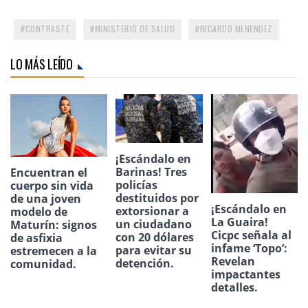
CONTRASTE
MINISTERIO DE SALUD
RICARDO MENENDEZ
LO MÁS LEÍDO
¡Escándalo en
Barinas! Tres
Encuentran el
policías
cuerpo sin vida
destituidos por
de una joven
¡Escándalo en
extorsionar a
modelo de
La Guaira!
un ciudadano
Maturín: signos
Cicpc señala al
con 20 dólares
de asfixia
infame ‘Topo’:
para evitar su
estremecen a la
Revelan
detención.
comunidad.
impactantes
detalles.