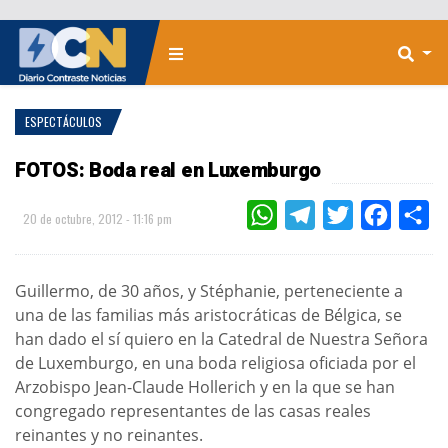
ESPECTÁCULOS
FOTOS: Boda real en Luxemburgo
WHATSAPP
TELEGRAM
TWITTER
FACEBOO
CO
20 de octubre, 2012 - 11:16 pm
Guillermo, de 30 años, y Stéphanie, perteneciente a
una de las familias más aristocráticas de Bélgica, se
han dado el sí quiero en la Catedral de Nuestra Señora
de Luxemburgo, en una boda religiosa oficiada por el
Arzobispo Jean-Claude Hollerich y en la que se han
congregado representantes de las casas reales
reinantes y no reinantes.