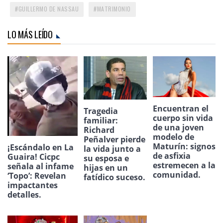
GUILLERMO DE NASSAU
MATRIMONIO
LO MÁS LEÍDO
Encuentran el
Tragedia
cuerpo sin vida
familiar:
de una joven
Richard
modelo de
Peñalver pierde
Maturín: signos
¡Escándalo en La
la vida junto a
de asfixia
Guaira! Cicpc
su esposa e
estremecen a la
señala al infame
hijas en un
comunidad.
‘Topo’: Revelan
fatídico suceso.
impactantes
detalles.