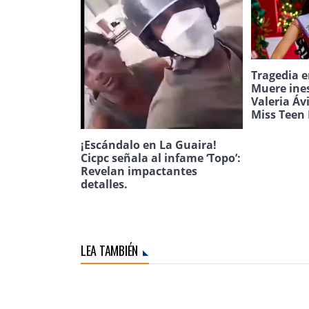
Tragedia e
Muere ine
Valeria Áv
Miss Teen 
¡Escándalo en La Guaira!
Cicpc señala al infame ‘Topo’:
Revelan impactantes
detalles.
LEA TAMBIÉN