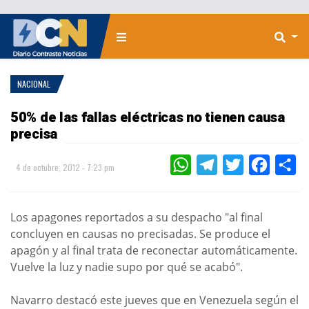
NACIONAL
50% de las fallas eléctricas no tienen causa
precisa
WHATSAPP
TELEGRAM
TWITTER
FACEBOO
CO
4 de octubre, 2012 - 7:23 pm
Los apagones reportados a su despacho "al final
concluyen en causas no precisadas. Se produce el
apagón y al final trata de reconectar automáticamente.
Vuelve la luz y nadie supo por qué se acabó".
Navarro destacó este jueves que en Venezuela según el