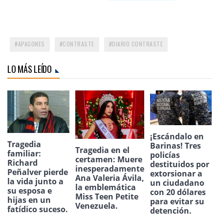
APAGONES
CONTRASTE
DIARIO CONTRASTE
LO MÁS LEÍDO
¡Escándalo en
Tragedia
Barinas! Tres
Tragedia en el
familiar:
policías
certamen: Muere
Richard
destituidos por
inesperadamente
Peñalver pierde
extorsionar a
Ana Valeria Ávila,
la vida junto a
un ciudadano
la emblemática
su esposa e
con 20 dólares
Miss Teen Petite
hijas en un
para evitar su
Venezuela.
fatídico suceso.
detención.