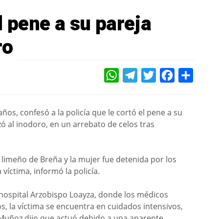
l pene a su pareja
ro
WHATSAPP
TELEGRAM
TWITTER
FACEBOOK
COMPAR
os, confesó a la policía que le cortó el pene a su
zó al inodoro, en un arrebato de celos tras
 limeño de Breña y la mujer fue detenida por los
 víctima, informó la policía.
 hospital Arzobispo Loayza, donde los médicos
, la víctima se encuentra en cuidados intensivos,
ia Muñoz dijo que actuó debido a una aparente