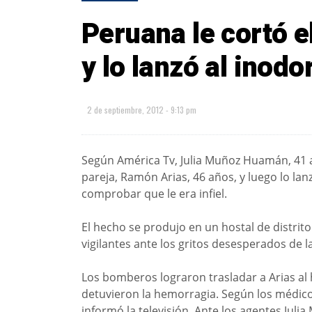
Peruana le cortó e
y lo lanzó al inodo
2 de septiembre, 2012 - 9:13 pm
Según América Tv, Julia Muñoz Huamán, 41 añ
pareja, Ramón Arias, 46 años, y luego lo lan
comprobar que le era infiel.
El hecho se produjo en un hostal de distrito
vigilantes ante los gritos desesperados de la
Los bomberos lograron trasladar a Arias al
detuvieron la hemorragia. Según los médicos
informó la televisión. Ante los agentes Jul