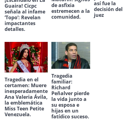
¡Escándalo en La
así fue la
de asfixia
Guaira! Cicpc
decisión del
estremecen a la
señala al infame
juez
comunidad.
‘Topo’: Revelan
impactantes
detalles.
Tragedia
Tragedia en el
familiar:
certamen: Muere
Richard
inesperadamente
Peñalver pierde
Ana Valeria Ávila,
la vida junto a
la emblemática
su esposa e
Miss Teen Petite
hijas en un
Venezuela.
fatídico suceso.