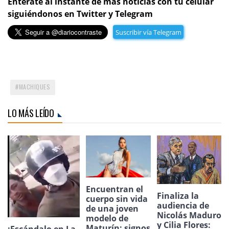
Entérate al instante de más noticias con tu celular
siguiéndonos en Twitter y Telegram
Suscribir vía Telegram
MACHIQUES
LO MÁS LEÍDO
Encuentran el
Finaliza la
cuerpo sin vida
audiencia de
de una joven
Nicolás Maduro
modelo de
y Cilia Flores:
Maturín: signos