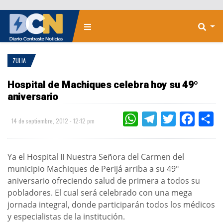
ZULIA
Hospital de Machiques celebra hoy su 49º
aniversario
WHATSAPP
TELEGRAM
TWITTER
FACEBOO
CO
14 de septiembre, 2012 - 12:12 pm
Ya el Hospital II Nuestra Señora del Carmen del
municipio Machiques de Perijá arriba a su 49º
aniversario ofreciendo salud de primera a todos su
pobladores. El cual será celebrado con una mega
jornada integral, donde participarán todos los médicos
y especialistas de la institución.