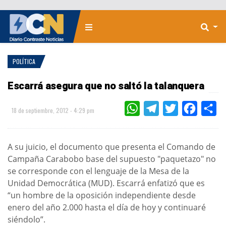
POLÍTICA
Escarrá asegura que no saltó la talanquera
WHATSAPP
TELEGRAM
TWITTER
FACEBOO
CO
18 de septiembre, 2012 - 4:29 pm
A su juicio, el documento que presenta el Comando de
Campaña Carabobo base del supuesto "paquetazo" no
se corresponde con el lenguaje de la Mesa de la
Unidad Democrática (MUD). Escarrá enfatizó que es
“un hombre de la oposición independiente desde
enero del año 2.000 hasta el día de hoy y continuaré
siéndolo”.