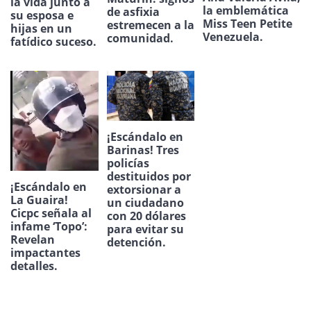
la vida junto a
la emblemática
de asfixia
su esposa e
Miss Teen Petite
estremecen a la
hijas en un
Venezuela.
comunidad.
fatídico suceso.
¡Escándalo en
Barinas! Tres
policías
destituidos por
¡Escándalo en
extorsionar a
La Guaira!
un ciudadano
Cicpc señala al
con 20 dólares
infame ‘Topo’:
para evitar su
Revelan
detención.
impactantes
detalles.