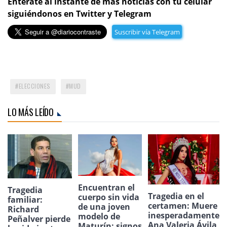
Entérate al instante de más noticias con tu celular
siguiéndonos en Twitter y Telegram
Suscribir vía Telegram
ELECCIONES
MUD
LO MÁS LEÍDO
Encuentran el
Tragedia
Tragedia en el
cuerpo sin vida
familiar:
certamen: Muere
de una joven
Richard
inesperadamente
modelo de
Peñalver pierde
Ana Valeria Ávila,
Maturín: signos