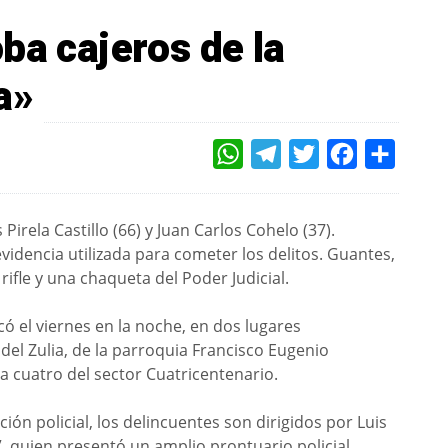
ba cajeros de la
a»
WHATSAPP
TELEGRAM
TWITTER
FACEBOOK
COMPAR
irela Castillo (66) y Juan Carlos Cohelo (37).
videncia utilizada para cometer los delitos. Guantes,
rifle y una chaqueta del Poder Judicial.
có el viernes en la noche, en dos lugares
el Zulia, de la parroquia Francisco Eugenio
da cuatro del sector Cuatricentenario.
ión policial, los delincuentes son dirigidos por Luis
ia”, quien presentó un amplio prontuario policial.