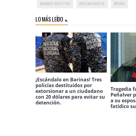
BANDA DELICTIVA
DELINCUENTES
ROBO
LO MÁS LEÍDO
¡Escándalo en Barinas! Tres
policías destituidos por
Tragedia f
extorsionar a un ciudadano
Peñalver p
con 20 dólares para evitar su
a su espos
detención.
fatídico s