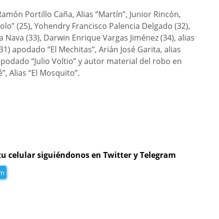
món Portillo Caña, Alias “Martín”, Junior Rincón,
olo” (25), Yohendry Francisco Palencia Delgado (32),
 Nava (33), Darwin Enrique Vargas Jiménez (34), alias
1) apodado “El Mechitas”, Arián José Garita, alias
apodado “Julio Voltio” y autor material del robo en
”, Alias “El Mosquito”.
tu celular siguiéndonos en Twitter y Telegram
am