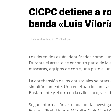
CICPC detiene a ro
banda «Luis Vilori
8 de septiembre, 2012 - 9:24 pm
Los detenidos están identificados como Luis P
Durante el arresto se encontró parte de la e
máscaras, equipos de corte, una pistola, un 
La aprehensión de los antisociales se practi
simultáneamente. Uno en el barrio Lomitas d
Bustamente y el otro en la calle cinco, vere
Según información arrojada por la investigac
Enrique Pirela Linares (42) alias “Luis Vilor