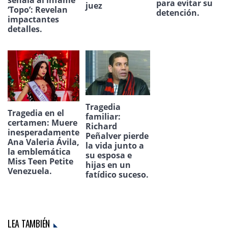
señala al infame
para evitar su
juez
‘Topo’: Revelan
detención.
impactantes
detalles.
Tragedia
Tragedia en el
familiar:
certamen: Muere
Richard
inesperadamente
Peñalver pierde
Ana Valeria Ávila,
la vida junto a
la emblemática
su esposa e
Miss Teen Petite
hijas en un
Venezuela.
fatídico suceso.
LEA TAMBIÉN