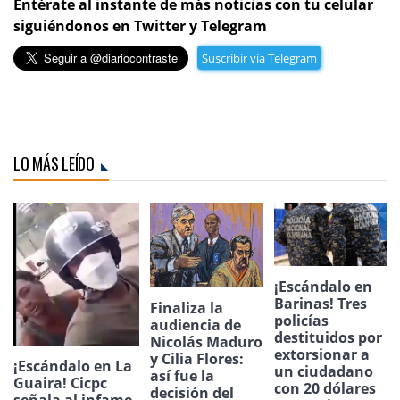
Entérate al instante de más noticias con tu celular
siguiéndonos en Twitter y Telegram
Suscribir vía Telegram
LO MÁS LEÍDO
¡Escándalo en
Barinas! Tres
Finaliza la
policías
audiencia de
destituidos por
Nicolás Maduro
extorsionar a
y Cilia Flores:
¡Escándalo en La
un ciudadano
así fue la
Guaira! Cicpc
con 20 dólares
decisión del