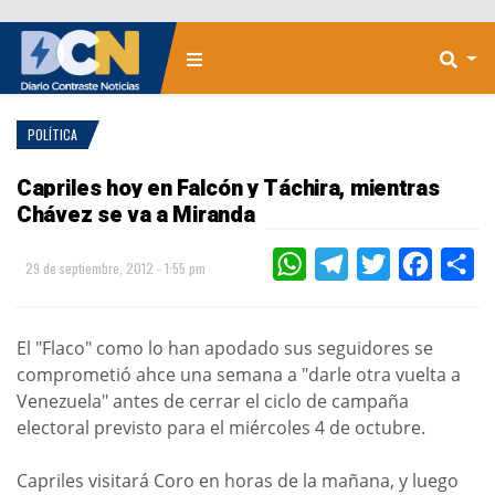
POLÍTICA
Capriles hoy en Falcón y Táchira, mientras
Chávez se va a Miranda
WHATSAPP
TELEGRAM
TWITTER
FACEBOO
CO
29 de septiembre, 2012 - 1:55 pm
El "Flaco" como lo han apodado sus seguidores se
comprometió ahce una semana a "darle otra vuelta a
Venezuela" antes de cerrar el ciclo de campaña
electoral previsto para el miércoles 4 de octubre.
Capriles visitará Coro en horas de la mañana, y luego