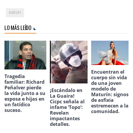
AMUAY
LO MÁS LEÍDO
Encuentran el
Tragedia
cuerpo sin vida
familiar: Richard
de una joven
Peñalver pierde
modelo de
¡Escándalo en
la vida junto a su
Maturín: signos
La Guaira!
esposa e hijas en
de asfixia
Cicpc señala al
un fatídico
estremecen a la
infame ‘Topo’:
suceso.
comunidad.
Revelan
impactantes
detalles.