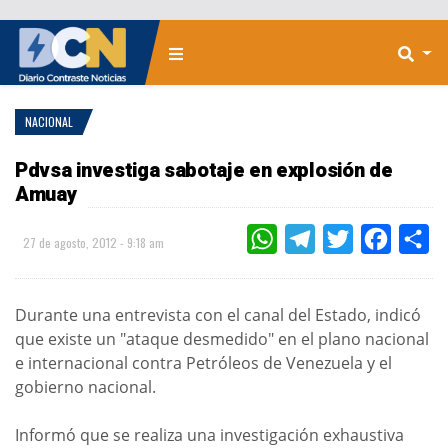
NACIONAL
Pdvsa investiga sabotaje en explosión de
Amuay
WHATSAPP
TELEGRAM
TWITTER
FACEBOO
CO
27 de agosto, 2012 - 9:18 am
Durante una entrevista con el canal del Estado, indicó
que existe un "ataque desmedido" en el plano nacional
e internacional contra Petróleos de Venezuela y el
gobierno nacional.
Informó que se realiza una investigación exhaustiva