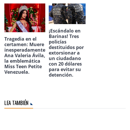
¡Escándalo en
Barinas! Tres
Tragedia en el
policías
certamen: Muere
destituidos por
inesperadamente
extorsionar a
Ana Valeria Ávila,
un ciudadano
la emblemática
con 20 dólares
Miss Teen Petite
para evitar su
Venezuela.
detención.
LEA TAMBIÉN