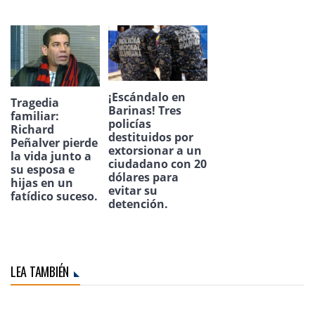
¡Escándalo en
Tragedia
Barinas! Tres
familiar:
policías
Richard
destituidos por
Peñalver pierde
extorsionar a un
la vida junto a
ciudadano con 20
su esposa e
dólares para
hijas en un
evitar su
fatídico suceso.
detención.
LEA TAMBIÉN