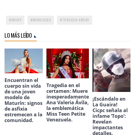
AMUAY
MARACAIBO
TRAGEDIA AMUAY
LO MÁS LEÍDO
Encuentran el
Tragedia en el
cuerpo sin vida
certamen: Muere
de una joven
inesperadamente
modelo de
¡Escándalo en
Ana Valeria Ávila,
Maturín: signos
La Guaira!
la emblemática
de asfixia
Cicpc señala al
Miss Teen Petite
estremecen a la
infame ‘Topo’:
Venezuela.
comunidad.
Revelan
impactantes
detalles.