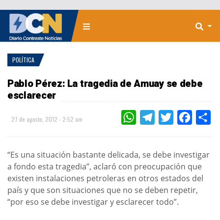
POLÍTICA
Pablo Pérez: La tragedia de Amuay se debe
esclarecer
WHATSAPP
TELEGRAM
TWITTER
FACEBOO
CO
27 de agosto, 2012 - 2:52 am
“Es una situación bastante delicada, se debe investigar
a fondo esta tragedia”, aclaró con preocupación que
existen instalaciones petroleras en otros estados del
país y que son situaciones que no se deben repetir,
“por eso se debe investigar y esclarecer todo”.