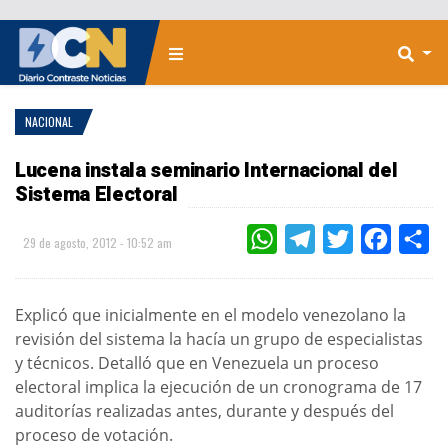
NACIONAL
Lucena instala seminario Internacional del
Sistema Electoral
WHATSAPP
TELEGRAM
TWITTER
FACEBOO
CO
29 de agosto, 2012 - 10:52 am
Explicó que inicialmente en el modelo venezolano la
revisión del sistema la hacía un grupo de especialistas
y técnicos. Detalló que en Venezuela un proceso
electoral implica la ejecución de un cronograma de 17
auditorías realizadas antes, durante y después del
proceso de votación.