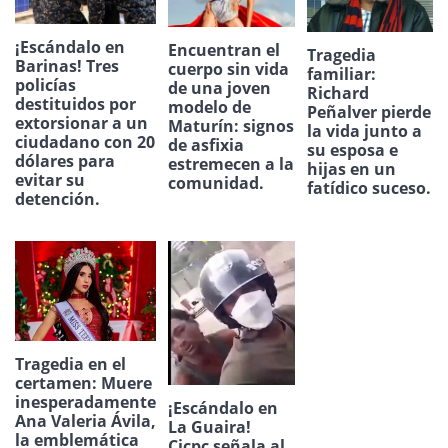
¡Escándalo en
Encuentran el
Tragedia
Barinas! Tres
cuerpo sin vida
familiar:
policías
de una joven
Richard
destituidos por
modelo de
Peñalver pierde
extorsionar a un
Maturín: signos
la vida junto a
ciudadano con 20
de asfixia
su esposa e
dólares para
estremecen a la
hijas en un
evitar su
comunidad.
fatídico suceso.
detención.
Tragedia en el
certamen: Muere
inesperadamente
¡Escándalo en
Ana Valeria Ávila,
La Guaira!
la emblemática
Cicpc señala al