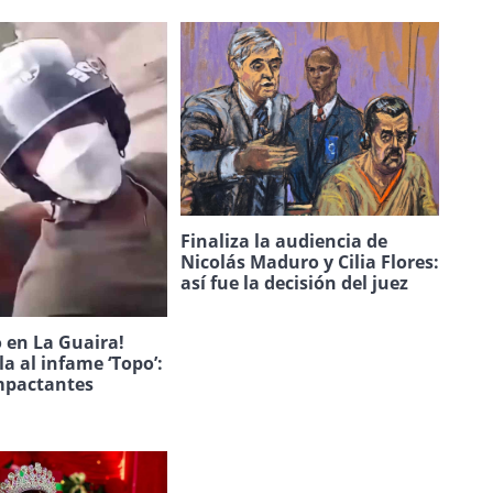
Finaliza la audiencia de
Nicolás Maduro y Cilia Flores:
así fue la decisión del juez
 en La Guaira!
la al infame ‘Topo’:
mpactantes