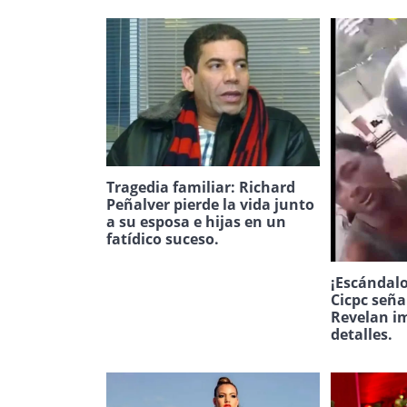
Tragedia familiar: Richard
Peñalver pierde la vida junto
a su esposa e hijas en un
fatídico suceso.
¡Escándalo
Cicpc seña
Revelan i
detalles.