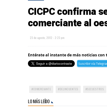
CICPC confirma s
comerciante al oes
23 de agosto, 2012 - 2:23 pm
Entérate al instante de más noticias con 
Suscribir vía Telegr
COMERCIANTE
DELINCUENTES
SECUESTROS
LO MÁS LEÍDO