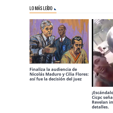
LO MÁS LEÍDO
Finaliza la audiencia de
Nicolás Maduro y Cilia Flores:
así fue la decisión del juez
¡Escándalo
Cicpc seña
Revelan i
detalles.