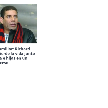
amiliar: Richard
ierde la vida junto
a e hijas en un
uceso.